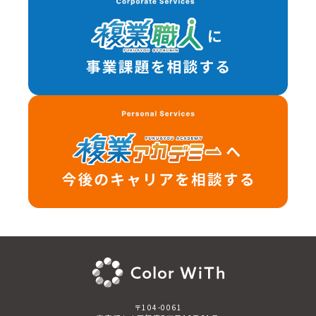
〒104-0061